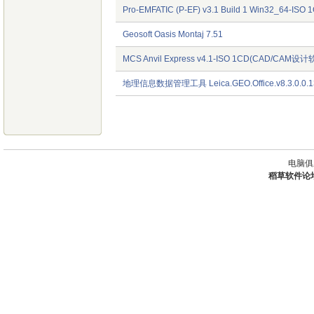
Pro-EMFATIC (P-EF) v3.1 Build 1 Win32_64-ISO 
Geosoft Oasis Montaj 7.51
MCS Anvil Express v4.1-ISO 1CD(CAD/CAM设计
地理信息数据管理工具 Leica.GEO.Office.v8.3.0.0.1
电脑俱
稻草软件论