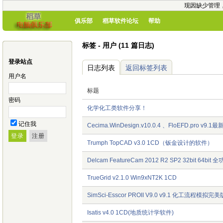
现因缺少管理
俱乐部
稻草软件论坛
帮助
标签 - 用户 (11 篇日志)
登录站点
日志列表
返回标签列表
用户名
标题
密码
化学化工类软件分享！
记住我
Cecima.WinDesign.v10.0.4 、FloEFD.pro v9
Trumph TopCAD v3.0 1CD（钣金设计的软件）
Delcam FeatureCam 2012 R2 SP2 32bit 64b
TrueGrid v2.1.0 Win9xNT2K 1CD
SimSci-Esscor PROII V9.0 v9.1 化工流程模拟完美
Isatis v4.0 1CD(地质统计学软件)