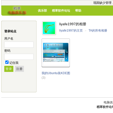
现因缺少管理
俱乐部
稻草软件论坛
帮助
liyafe1997的相册
liyafe1997的主页
»
TA的所有相册
登录站点
用户名
密码
记住我
我的Ubuntu装KDE图
(3)
电脑俱
稻草软件论