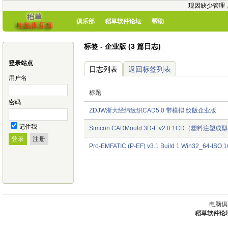
现因缺少管理
俱乐部
稻草软件论坛
帮助
标签 - 企业版 (3 篇日志)
登录站点
日志列表
返回标签列表
用户名
标题
密码
ZDJW浙大经纬纹织CAD5.0 带模拟.纹版企业版
记住我
Simcon CADMould 3D-F v2.0 1CD（塑料注
Pro-EMFATIC (P-EF) v3.1 Build 1 Win32_64-ISO 
电脑俱
稻草软件论