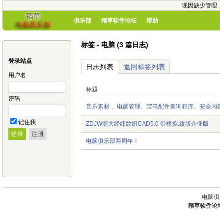
现因缺少管理
俱乐部
稻草软件论坛
帮助
标签 - 电脑 (3 篇日志)
登录站点
日志列表
返回标签列表
用户名
标题
密码
音乐素材 、电脑管理、宝马配件查询程序、安全内容
记住我
ZDJW浙大经纬纹织CAD5.0 带模拟.纹版企业版
电脑俱乐部两周年！
电脑俱
稻草软件论