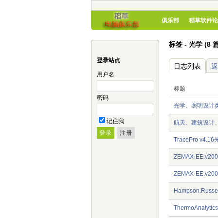
俱乐部
稻草软件论
标签 - 光学 (8 
登录站点
日志列表
返
用户名
标题
密码
光学、照明设计
记住我
航天、建筑设计
TracePro v4
ZEMAX-EE.v
ZEMAX-EE.v2
Hampson.Russell
ThermoAnalytic