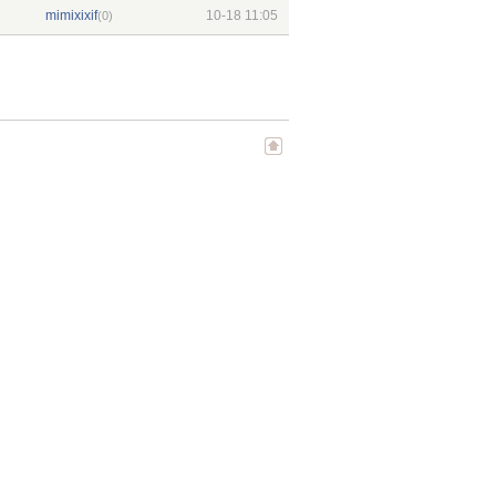
mimixixif
10-18 11:05
(0)