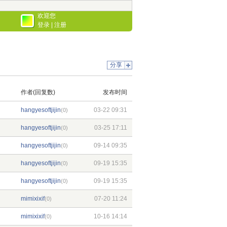
欢迎您
登录
|
注册
分享
作者(回复数)
发布时间
hangyesoftjijin
03-22 09:31
(0)
hangyesoftjijin
03-25 17:11
(0)
hangyesoftjijin
09-14 09:35
(0)
hangyesoftjijin
09-19 15:35
(0)
hangyesoftjijin
09-19 15:35
(0)
mimixixif
07-20 11:24
(0)
mimixixif
10-16 14:14
(0)