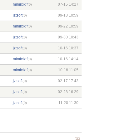
mimixixif
07-15 14:27
(0)
jztsoft
09-18 10:59
(0)
mimixixif
09-22 10:59
(0)
jztsoft
09-30 10:43
(0)
jztsoft
10-16 10:37
(0)
mimixixif
10-16 14:14
(0)
mimixixif
10-18 11:05
(0)
jztsoft
02-17 17:43
(0)
jztsoft
02-28 16:29
(0)
jztsoft
11-20 11:30
(0)