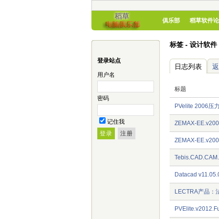
俱乐部
稻草软件论
标签 - 设计软件 
登录站点
日志列表
返
用户名
标题
密码
PVelite 20
记住我
ZEMAX-EE.v
ZEMAX-EE.v2
Tebis.CAD.CA
Datacad v11.
LECTRA产品
PVElite.v201