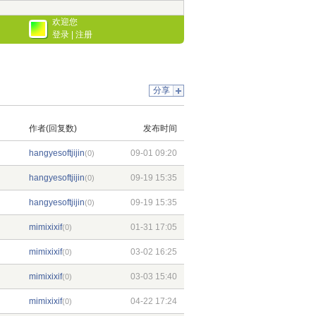
欢迎您
登录
|
注册
分享
作者(回复数)
发布时间
hangyesoftjijin
09-01 09:20
(0)
hangyesoftjijin
09-19 15:35
(0)
hangyesoftjijin
09-19 15:35
(0)
mimixixif
01-31 17:05
(0)
mimixixif
03-02 16:25
(0)
mimixixif
03-03 15:40
(0)
mimixixif
04-22 17:24
(0)