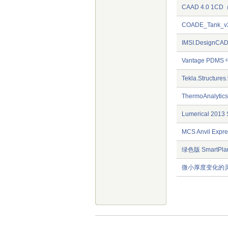
CAAD 4.0 1
COADE_Tank_
IMSI.DesignCAD
Vantage PD
Tekla.Structu
ThermoAnalytic
Lumerical 20
MCS Anvil Exp
绿色版 SmartPlan
微小厚度变化的灵敏度Es