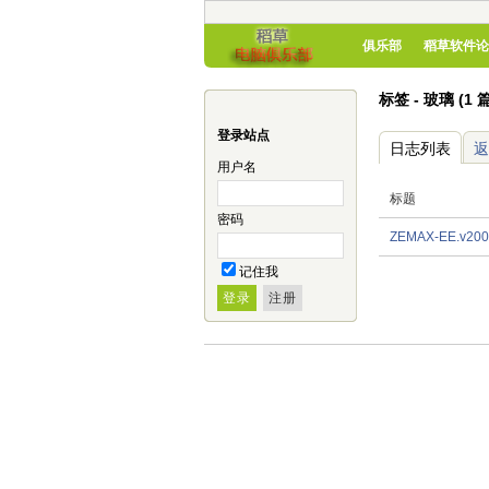
俱乐部
稻草软件论
标签 - 玻璃 (1 
登录站点
日志列表
返
用户名
标题
密码
ZEMAX-EE.v2
记住我