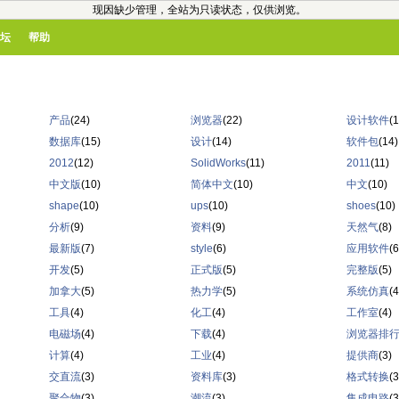
现因缺少管理，全站为只读状态，仅供浏览。
坛
帮助
产品
(24)
浏览器
(22)
设计软件
(1
数据库
(15)
设计
(14)
软件包
(14)
2012
(12)
SolidWorks
(11)
2011
(11)
中文版
(10)
简体中文
(10)
中文
(10)
shape
(10)
ups
(10)
shoes
(10)
分析
(9)
资料
(9)
天然气
(8)
最新版
(7)
style
(6)
应用软件
(6
开发
(5)
正式版
(5)
完整版
(5)
加拿大
(5)
热力学
(5)
系统仿真
(4
工具
(4)
化工
(4)
工作室
(4)
电磁场
(4)
下载
(4)
浏览器排
计算
(4)
工业
(4)
提供商
(3)
交直流
(3)
资料库
(3)
格式转换
(3
聚合物
(3)
潮流
(3)
集成电路
(3