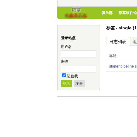
俱乐部
稻草软件论
标签 - single 
登录站点
日志列表
返
用户名
标题
密码
stoner pipeli
记住我