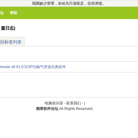
现因缺少管理，全站为只读状态，仅供浏览。
坛
帮助
(1 篇日志)
回标签列表
ne simular v9.41,9.5(SPS)输气管道仿真软件
电脑俱乐部 -
联系我们
-
|
稻草软件论坛
All Rights Reserved.