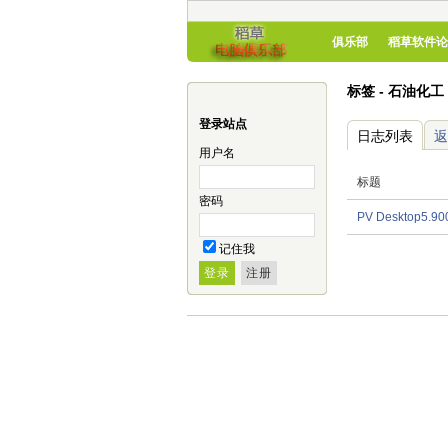
俱乐部
稻草软件论
标签 - 石油化工 
登录站点
日志列表
返
用户名
标题
密码
PV Deskto
记住我