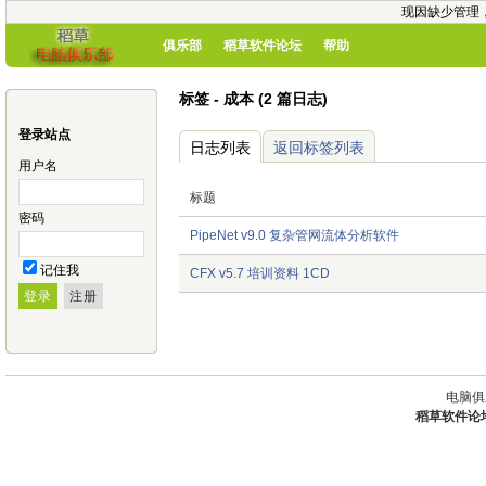
现因缺少管理
俱乐部
稻草软件论坛
帮助
标签 - 成本 (2 篇日志)
登录站点
日志列表
返回标签列表
用户名
标题
密码
PipeNet v9.0 复杂管网流体分析软件
记住我
CFX v5.7 培训资料 1CD
电脑俱
稻草软件论