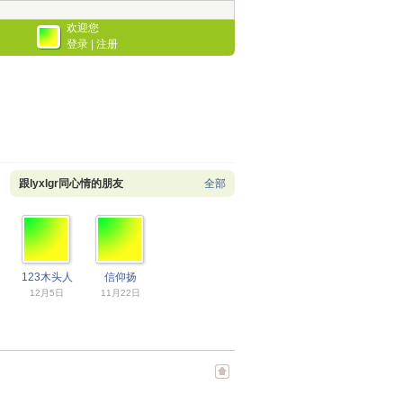
欢迎您
登录
|
注册
跟lyxlgr同心情的朋友
全部
123木头人
信仰扬
12月5日
11月22日