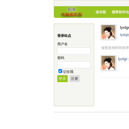
俱乐部
稻草软件论
lyx
lyxl
登录站点
用户名
按照发布时间排序
密码
lyxlgr
记住我