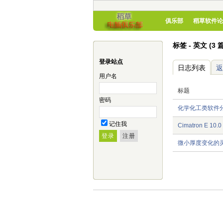
俱乐部
稻草软件论
标签 - 英文 (3 
登录站点
日志列表
返
用户名
标题
密码
化学化工类软件
记住我
Cimatron E 
微小厚度变化的灵敏度Es