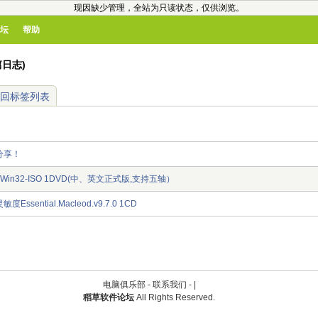
现因缺少管理，全站为只读状态，仅供浏览。
坛
帮助
篇日志)
回标签列表
分享！
10.0 Win32-ISO 1DVD(中、英文正式版,支持五轴）
sential.Macleod.v9.7.0 1CD
电脑俱乐部 -
联系我们
-
|
稻草软件论坛
All Rights Reserved.