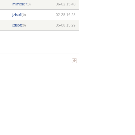
mimixixif
06-02 15:40
(0)
jztsoft
02-28 16:28
(0)
jztsoft
05-08 15:29
(0)