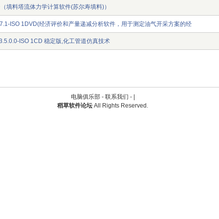
0 1CD（填料塔流体力学计算软件(苏尔寿填料)）
p 2007.1-ISO 1DVD(经济评价和产量递减分析软件，用于测定油气开采方案的经
io.v3.5.0.0-ISO 1CD 稳定版,化工管道仿真技术
电脑俱乐部 -
联系我们
-
|
稻草软件论坛
All Rights Reserved.