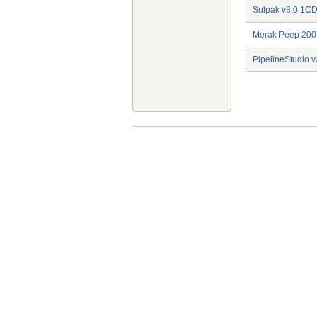
Sulpak v3.
Merak Pee
PipelineStud