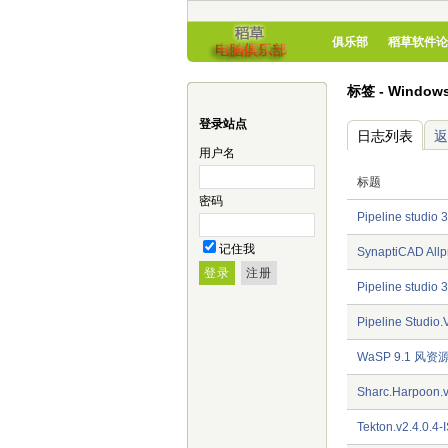
俱乐部
稻草软件论
标签 - Window
登录站点
日志列表
返
用户名
标题
密码
Pipeline studi
记住我
SynaptiCAD All
Pipeline studi
Pipeline Stud
WaSP 9.1 风
Sharc.Harpoon.v
Tekton.v2.4.0.4