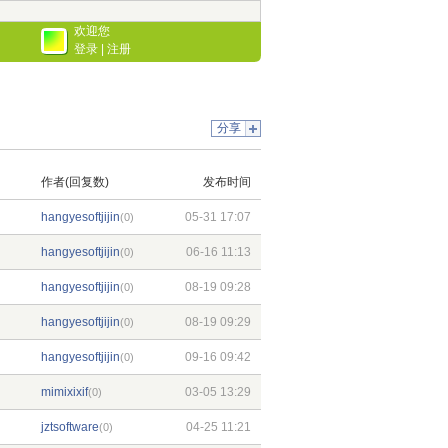
欢迎您
登录
|
注册
分享
作者(回复数)
发布时间
hangyesoftjijin
05-31 17:07
(0)
hangyesoftjijin
06-16 11:13
(0)
hangyesoftjijin
08-19 09:28
(0)
hangyesoftjijin
08-19 09:29
(0)
hangyesoftjijin
09-16 09:42
(0)
mimixixif
03-05 13:29
(0)
jztsoftware
04-25 11:21
(0)