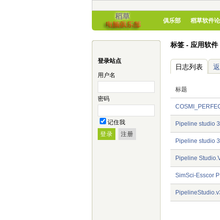
俱乐部
稻草软件论
标签 - 应用软件 
登录站点
日志列表
返
用户名
标题
密码
COSMI_PERFE
记住我
Pipeline studi
Pipeline studi
Pipeline Stud
SimSci-Essco
PipelineStud