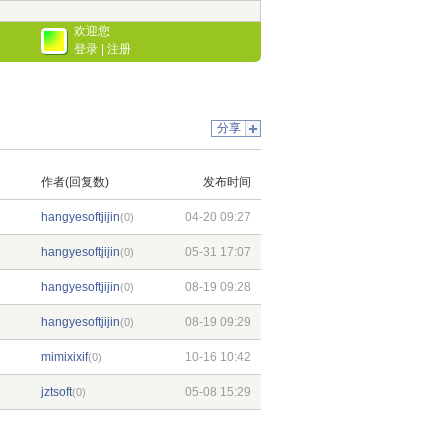
欢迎您
登录
|
注册
分享
作者(回复数)
发布时间
hangyesoftjijin
04-20 09:27
(0)
hangyesoftjijin
05-31 17:07
(0)
hangyesoftjijin
08-19 09:28
(0)
hangyesoftjijin
08-19 09:29
(0)
mimixixif
10-16 10:42
(0)
jztsoft
05-08 15:29
(0)