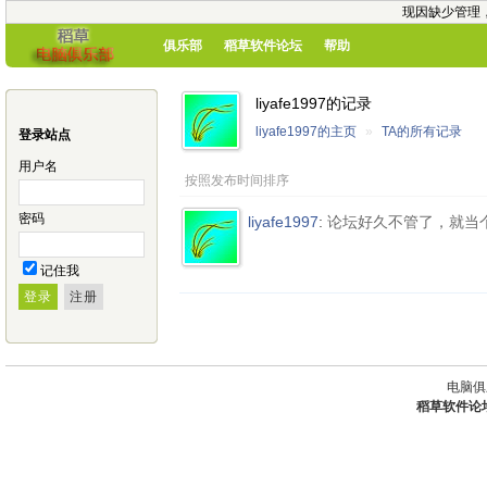
现因缺少管理
俱乐部
稻草软件论坛
帮助
liyafe1997的记录
liyafe1997的主页
»
TA的所有记录
登录站点
用户名
按照发布时间排序
密码
liyafe1997
:
论坛好久不管了，就当
记住我
电脑俱
稻草软件论