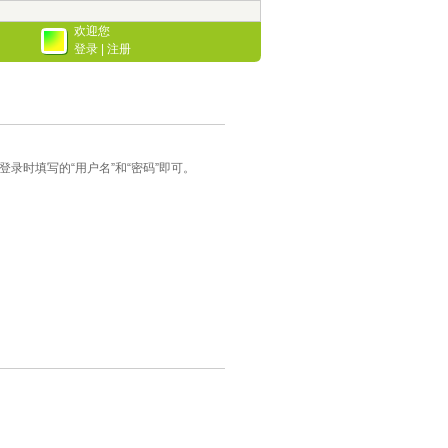
欢迎您
登录
|
注册
录时填写的“用户名”和“密码”即可。