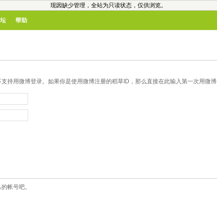
现因缺少管理，全站为只读状态，仅供浏览。
坛
帮助
支持用微博登录。如果你是使用微博注册的稻草ID，那么直接在此输入第一次用微博登
己的帐号吧。