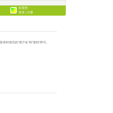
欢迎您
登录
|
注册
录时填写的“用户名”和“密码”即可。