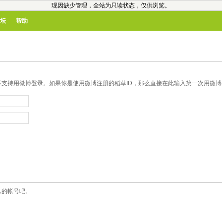
现因缺少管理，全站为只读状态，仅供浏览。
坛
帮助
支持用微博登录。如果你是使用微博注册的稻草ID，那么直接在此输入第一次用微博登
己的帐号吧。