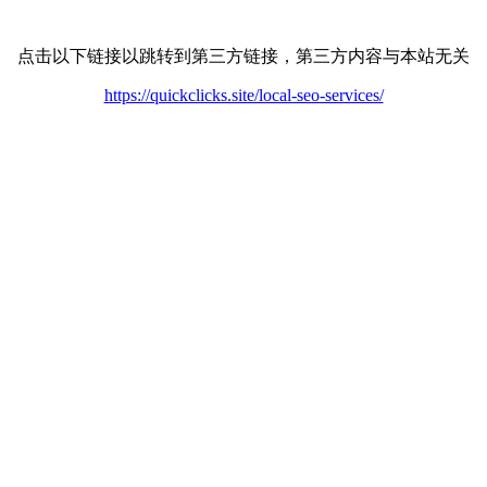
点击以下链接以跳转到第三方链接，第三方内容与本站无关
https://quickclicks.site/local-seo-services/