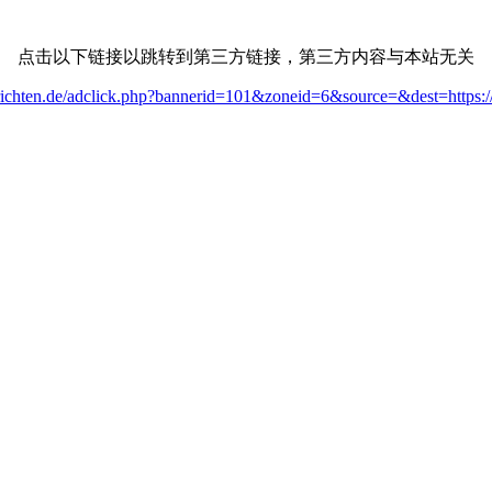
点击以下链接以跳转到第三方链接，第三方内容与本站无关
hrichten.de/adclick.php?bannerid=101&zoneid=6&source=&dest=https://