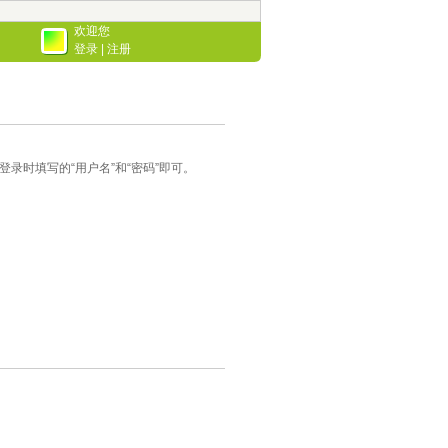
欢迎您
登录
|
注册
录时填写的“用户名”和“密码”即可。