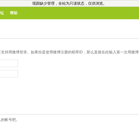
现因缺少管理，全站为只读状态，仅供浏览。
坛
帮助
支持用微博登录。如果你是使用微博注册的稻草ID，那么直接在此输入第一次用微博登
己的帐号吧。