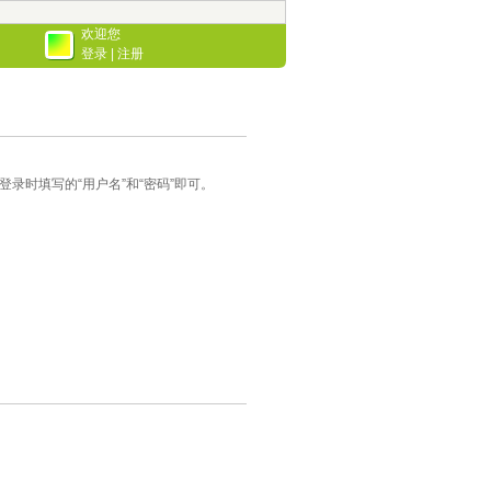
欢迎您
登录
|
注册
录时填写的“用户名”和“密码”即可。