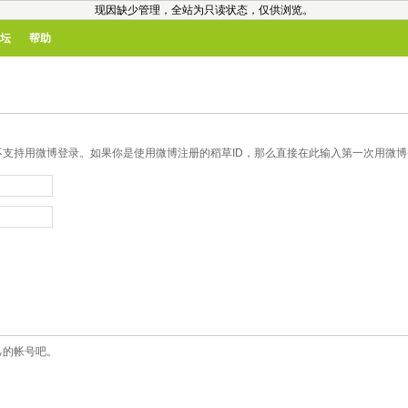
现因缺少管理，全站为只读状态，仅供浏览。
坛
帮助
支持用微博登录。如果你是使用微博注册的稻草ID，那么直接在此输入第一次用微博登
己的帐号吧。