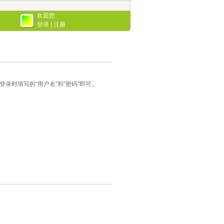
欢迎您
登录
|
注册
录时填写的“用户名”和“密码”即可。