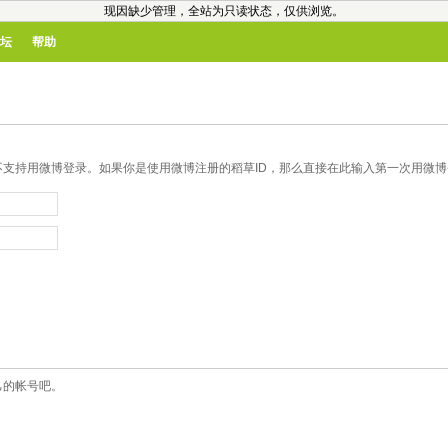
现因缺少管理，全站为只读状态，仅供浏览。
坛
帮助
支持用微博登录。如果你是使用微博注册的稻草ID，那么直接在此输入第一次用微博登
己的帐号吧。