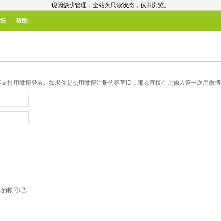
现因缺少管理，全站为只读状态，仅供浏览。
坛
帮助
支持用微博登录。如果你是使用微博注册的稻草ID，那么直接在此输入第一次用微博登
己的帐号吧。