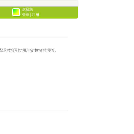
欢迎您
登录
|
注册
录时填写的“用户名”和“密码”即可。