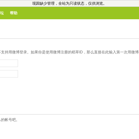
现因缺少管理，全站为只读状态，仅供浏览。
坛
帮助
支持用微博登录。如果你是使用微博注册的稻草ID，那么直接在此输入第一次用微博登
己的帐号吧。