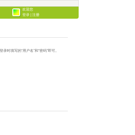
欢迎您
登录
|
注册
录时填写的“用户名”和“密码”即可。