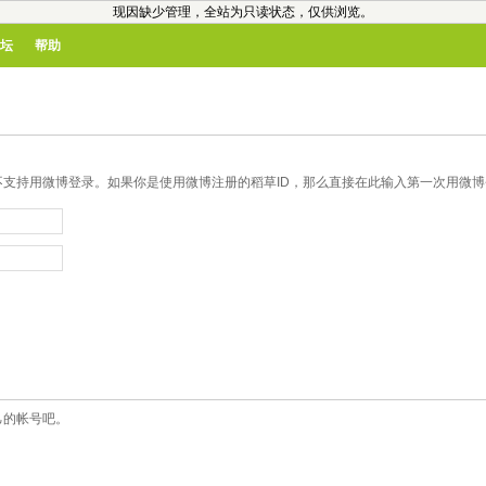
现因缺少管理，全站为只读状态，仅供浏览。
坛
帮助
支持用微博登录。如果你是使用微博注册的稻草ID，那么直接在此输入第一次用微博登
己的帐号吧。