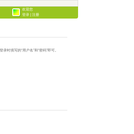
欢迎您
登录
|
注册
录时填写的“用户名”和“密码”即可。