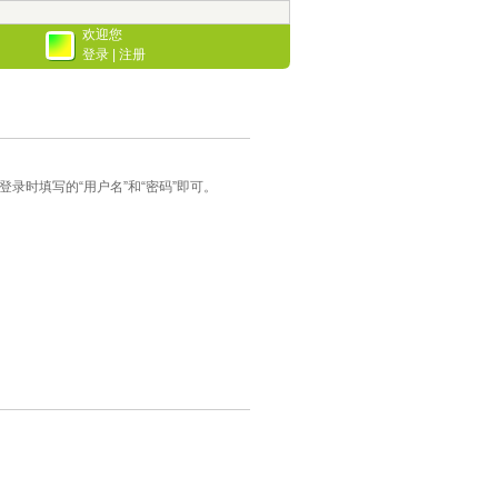
欢迎您
登录
|
注册
录时填写的“用户名”和“密码”即可。