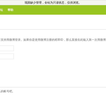
现因缺少管理，全站为只读状态，仅供浏览。
坛
帮助
支持用微博登录。如果你是使用微博注册的稻草ID，那么直接在此输入第一次用微博登
己的帐号吧。