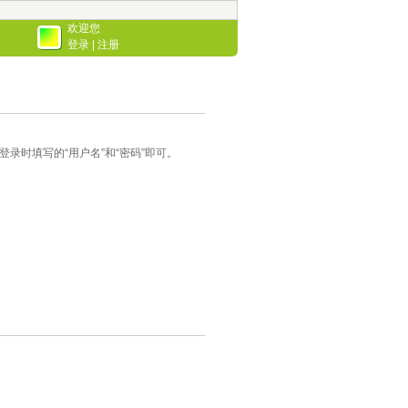
欢迎您
登录
|
注册
录时填写的“用户名”和“密码”即可。