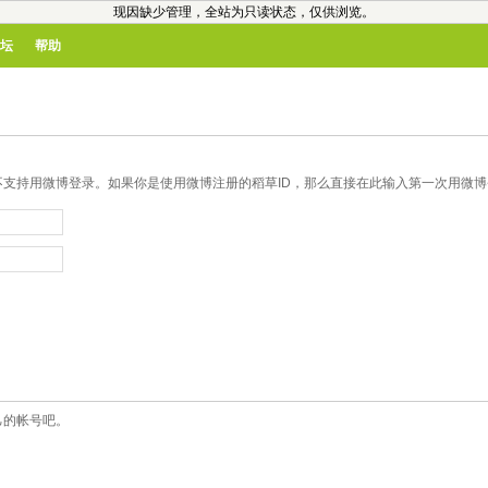
现因缺少管理，全站为只读状态，仅供浏览。
坛
帮助
支持用微博登录。如果你是使用微博注册的稻草ID，那么直接在此输入第一次用微博登
己的帐号吧。