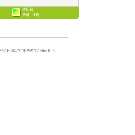
欢迎您
登录
|
注册
录时填写的“用户名”和“密码”即可。