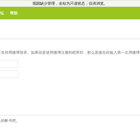
现因缺少管理，全站为只读状态，仅供浏览。
坛
帮助
支持用微博登录。如果你是使用微博注册的稻草ID，那么直接在此输入第一次用微博登
己的帐号吧。