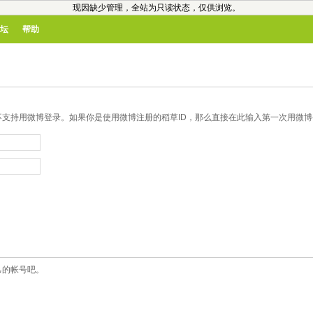
现因缺少管理，全站为只读状态，仅供浏览。
坛
帮助
支持用微博登录。如果你是使用微博注册的稻草ID，那么直接在此输入第一次用微博登
己的帐号吧。