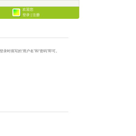
欢迎您
登录
|
注册
录时填写的“用户名”和“密码”即可。