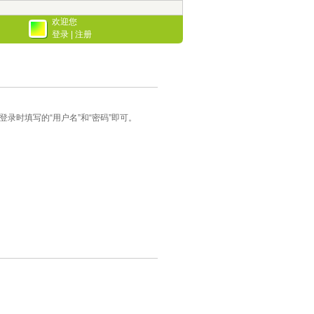
欢迎您
登录
|
注册
录时填写的“用户名”和“密码”即可。