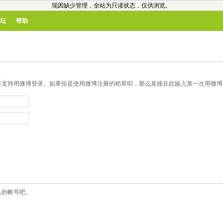
现因缺少管理，全站为只读状态，仅供浏览。
坛
帮助
支持用微博登录。如果你是使用微博注册的稻草ID，那么直接在此输入第一次用微博登
己的帐号吧。