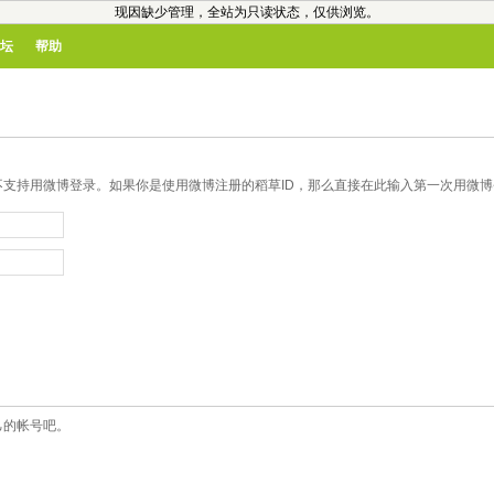
现因缺少管理，全站为只读状态，仅供浏览。
坛
帮助
支持用微博登录。如果你是使用微博注册的稻草ID，那么直接在此输入第一次用微博登
己的帐号吧。