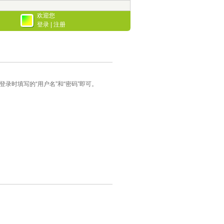
欢迎您
登录
|
注册
录时填写的“用户名”和“密码”即可。