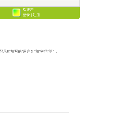
欢迎您
登录
|
注册
录时填写的“用户名”和“密码”即可。