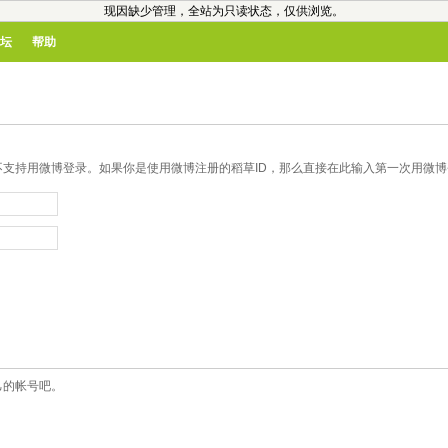
现因缺少管理，全站为只读状态，仅供浏览。
坛
帮助
支持用微博登录。如果你是使用微博注册的稻草ID，那么直接在此输入第一次用微博登
己的帐号吧。