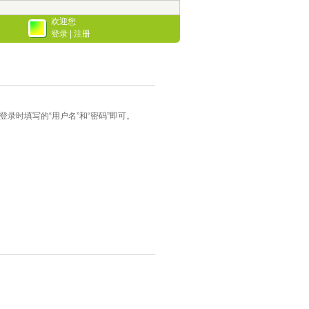
欢迎您
登录
|
注册
录时填写的“用户名”和“密码”即可。