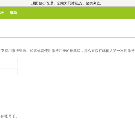
现因缺少管理，全站为只读状态，仅供浏览。
坛
帮助
支持用微博登录。如果你是使用微博注册的稻草ID，那么直接在此输入第一次用微博登
己的帐号吧。