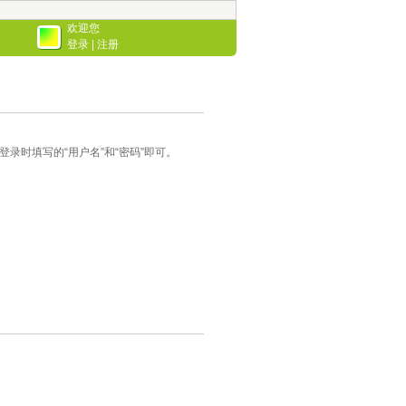
欢迎您
登录
|
注册
录时填写的“用户名”和“密码”即可。