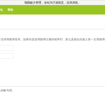
现因缺少管理，全站为只读状态，仅供浏览。
坛
帮助
支持用微博登录。如果你是使用微博注册的稻草ID，那么直接在此输入第一次用微博登
己的帐号吧。