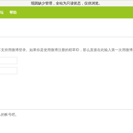
现因缺少管理，全站为只读状态，仅供浏览。
坛
帮助
支持用微博登录。如果你是使用微博注册的稻草ID，那么直接在此输入第一次用微博登
己的帐号吧。