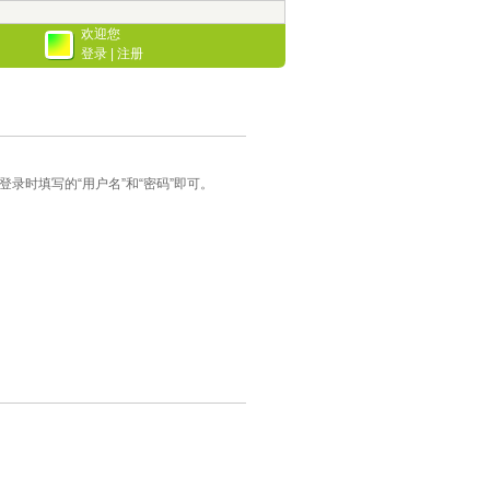
欢迎您
登录
|
注册
录时填写的“用户名”和“密码”即可。